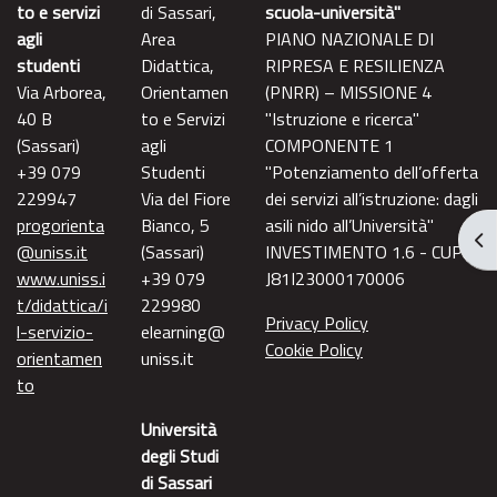
to e servizi
di Sassari,
scuola-università"
agli
Area
PIANO NAZIONALE DI
studenti
Didattica,
RIPRESA E RESILIENZA
Via Arborea,
Orientamen
(PNRR) – MISSIONE 4
40 B
to e Servizi
"Istruzione e ricerca"
(Sassari)
agli
COMPONENTE 1
+39 079
Studenti
"Potenziamento dell’offerta
229947
Via del Fiore
dei servizi all’istruzione: dagli
progorienta
Bianco, 5
asili nido all’Università"
Apr
@uniss.it
(Sassari)
INVESTIMENTO 1.6 - CUP
www.uniss.i
+39 079
J81I23000170006
t/didattica/i
229980
Privacy Policy
l-servizio-
elearning@
Cookie Policy
orientamen
uniss.it
to
Università
degli Studi
di Sassari