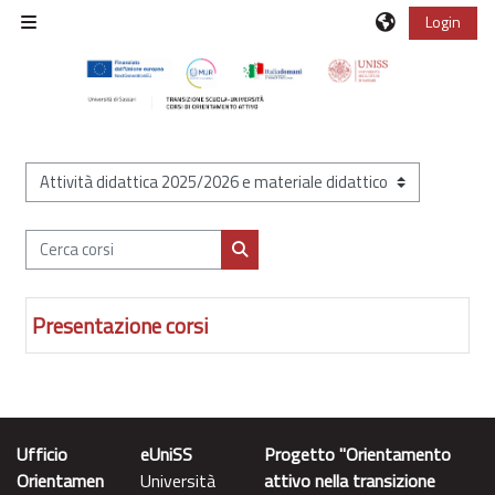
Vai al contenuto principale
Login
Pannello laterale
Categorie di corso
Cerca corsi
Cerca corsi
Presentazione corsi
Ufficio
eUniSS
Progetto "Orientamento
Orientamen
Università
attivo nella transizione