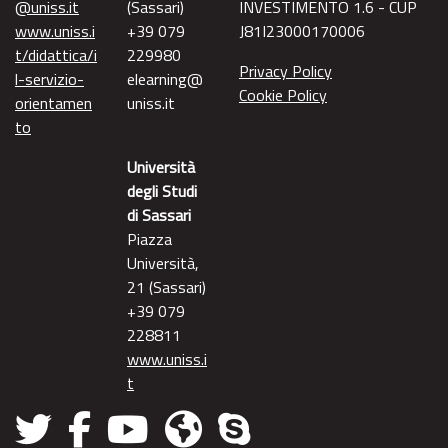
@uniss.it
(Sassari)
INVESTIMENTO 1.6 - CUP
www.uniss.i
+39 079
J81I23000170006
t/didattica/i
229980
Privacy Policy
l-servizio-
elearning@
Cookie Policy
orientamen
uniss.it
to
Università
degli Studi
di Sassari
Piazza
Università,
21 (Sassari)
+39 079
228811
www.uniss.i
t