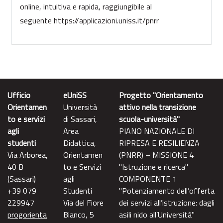
online, intuitiva e rapida, raggiungibile al
seguente
https://applicazioni.uniss.it/
pnrr
Ufficio
eUniSS
Progetto "Orientamento
Orientamen
Università
attivo nella transizione
to e servizi
di Sassari,
scuola-università"
agli
Area
PIANO NAZIONALE DI
studenti
Didattica,
RIPRESA E RESILIENZA
Via Arborea,
Orientamen
(PNRR) – MISSIONE 4
40 B
to e Servizi
"Istruzione e ricerca"
(Sassari)
agli
COMPONENTE 1
+39 079
Studenti
"Potenziamento dell’offerta
229947
Via del Fiore
dei servizi all’istruzione: dagli
progorienta
Bianco, 5
asili nido all’Università"