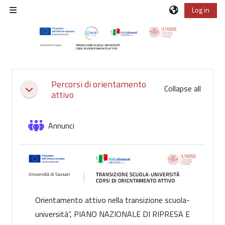
Skip to main content
Log in
Side panel
Section outline
Percorsi di orientamento
Collapse all
Collapse
attivo
Forum
Annunci
Orientamento attivo nella transizione scuola-
università”, PIANO NAZIONALE DI RIPRESA E